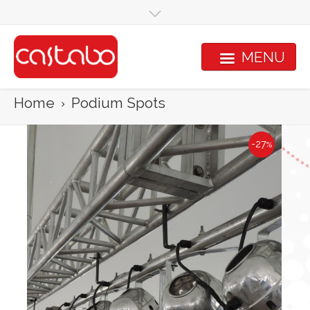
Overslaan en naar de inhoud gaan
MENU
Home
Podium Spots
-27
%