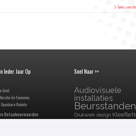
lees verde
n Ieder Jaar Op
Snel Naar >>
Audiovisuele
o Gent
installaties
 Marche-En-Famenne
Beursstanden
 Openbare Ruimte
nze Betaalvoorwaarden
Kleeflett
Drukwerk design
Pop-up Dis
car wraps
en Rollboxen
Spand