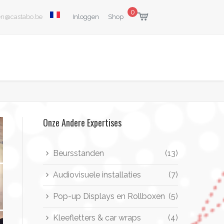
Talen
0
User Login Menu
en@castabo.be
Inloggen
Shop
Onze Andere Expertises
Beursstanden
(13)
Audiovisuele installaties
(7)
Pop-up Displays en Rollboxen
(5)
Kleefletters & car wraps
(4)