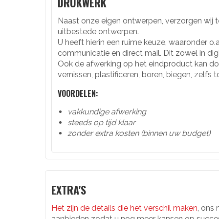
DRUKWERK
Naast onze eigen ontwerpen, verzorgen wij 
uitbestede ontwerpen.
U heeft hierin een ruime keuze, waaronder o.a.
communicatie en direct mail. Dit zowel in digi
Ook de afwerking op het eindproduct kan door
vernissen, plastificeren, boren, biegen, zelfs
VOORDELEN:
vakkundige afwerking
steeds op tijd klaar
zonder extra kosten (binnen uw budget)
EXTRA'S
Het zijn de details die het verschil maken
, ons 
aanbieden zodat u nog meer kansen op succes 