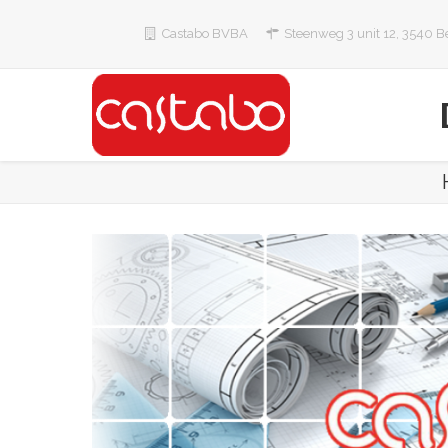
Overslaan en naar de inhoud gaan
Castabo BVBA
Steenweg 3 unit 12, 3540 B