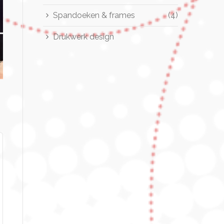
Spandoeken & frames
(4)
Drukwerk design