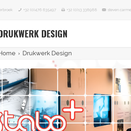
erbroek
+32 (0)476 635497
+32 (0)13 338988
steven.carm
DRUKWERK DESIGN
Home
Drukwerk Design