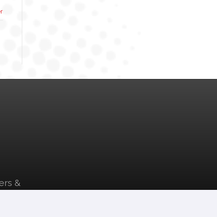
r
ers &
plays
oeken