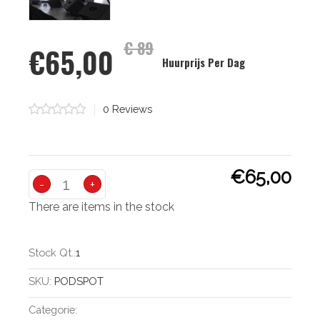
€ 89
€65,00
Huurprijs Per Dag
0 Stars
0
Reviews
€65,00
-
+
There are items in the stock
Stock Qt.:
1
SKU:
PODSPOT
Categorie: