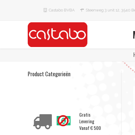
Overslaan en naar de inhoud gaan
Castabo BVBA
Steenweg 3 unit 12, 3540 B
Product Categorieën
Delivery Conditions
Gratis
Levering
Vanaf € 500