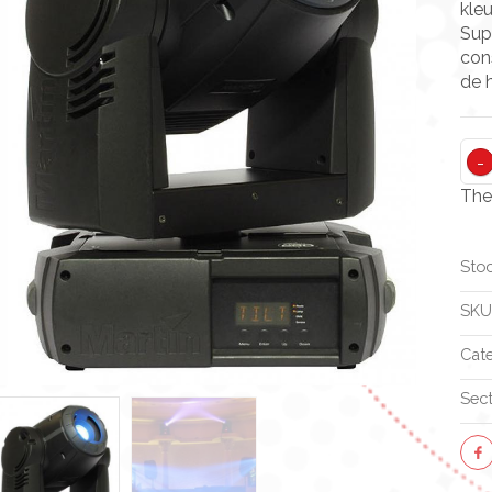
kleu
Supe
con
de 
-
The
Stoc
SKU
Cate
Sec