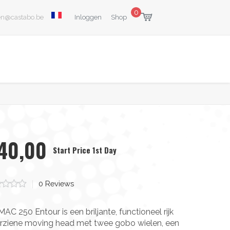
Talen
0
User Login Menu
en@castabo.be
Inloggen
Shop
40,00
Start Price 1st Day
ars
0
Reviews
AC 250 Entour is een briljante, functioneel rijk
rziene moving head met twee gobo wielen, een