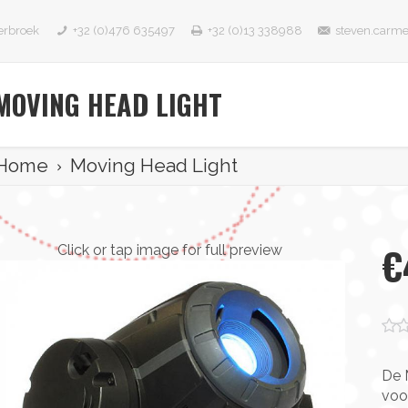
erbroek
+32 (0)476 635497
+32 (0)13 338988
steven.carm
MOVING HEAD LIGHT
Home
Moving Head Light
€
Click or tap image for full preview
0 St
De M
voo