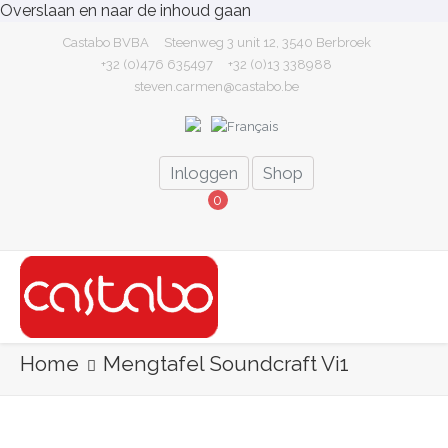
Overslaan en naar de inhoud gaan
Castabo BVBA
Steenweg 3 unit 12, 3540 Berbroek
+32 (0)476 635497
+32 (0)13 338988
steven.carmen@castabo.be
Talen
User Login Menu
Inloggen
Shop
0
Home
Mengtafel Soundcraft Vi1