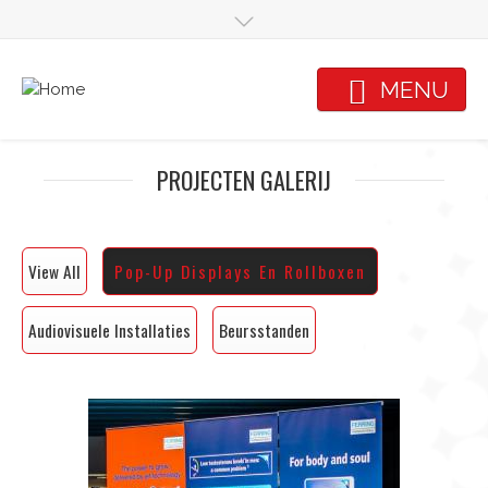
Overslaan en naar de inhoud gaan
MENU
PROJECTEN GALERIJ
View All
Pop-Up Displays En Rollboxen
Audiovisuele Installaties
Beursstanden