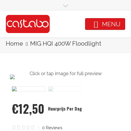
Skip to main content
MENU
Home
MIG HQI 400W Floodlight
Click or tap image for full preview
€12,50
Huurprijs Per Dag
0 Star
0
Reviews