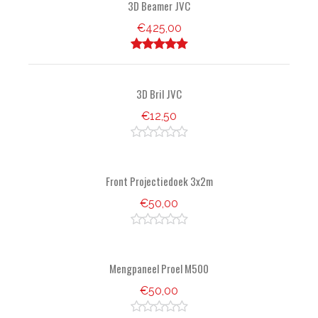
3D Beamer JVC
€425,00
5 stars
3D Bril JVC
€12,50
0 star
Front Projectiedoek 3x2m
€50,00
0 star
Mengpaneel Proel M500
€50,00
0 star